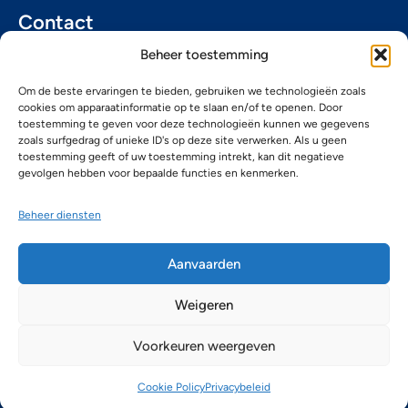
Contact
Diestsevest 32/5b - 3000 Leuven
Beheer toestemming
016/28 62 62​
info@aktiefinvest.be
Om de beste ervaringen te bieden, gebruiken we technologieën zoals
cookies om apparaatinformatie op te slaan en/of te openen. Door
BE 0441.146.496
toestemming te geven voor deze technologieën kunnen we gegevens
Sitemap
zoals surfgedrag of unieke ID's op deze site verwerken. Als u geen
toestemming geeft of uw toestemming intrekt, kan dit negatieve
Over ons
Team
gevolgen hebben voor bepaalde functies en kenmerken.
Duurzaamheid
Contact
Beheer diensten
Kantoorruimtes te huur
Aanvaarden
Weigeren
Voorkeuren weergeven
© 2026 Aktiefinvest
Privacybeleid
Gebruiksvoorwaarden
Cookiebeleid
Cookie Policy
Privacybeleid